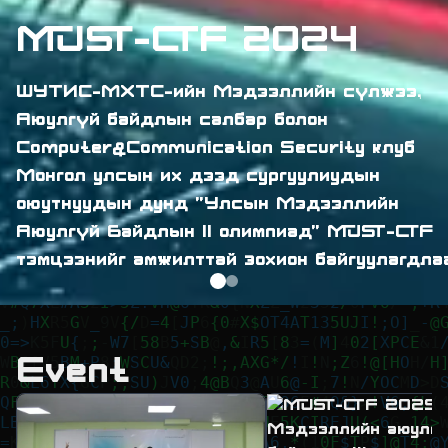
MUST-CTF 2024
ШУТИС-МХТС-ийн Мэдээллийн сүлжээ,
Аюулгүй байдлын салбар болон
Computer&Communication Security клуб
Монгол улсын их дээд сургуулиудын
оюутнуудын дунд "Улсын Мэдээллийн
Аюулгүй Байдлын II олимпиад" MUST-CTF
тэмцээнийг амжилттай зохион байгуулагдла
Event