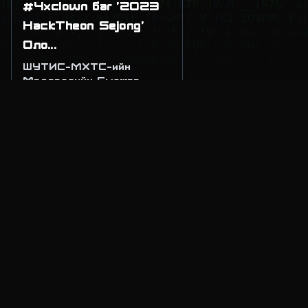
#4xclown баг '2023
HackTheon Sejong'
Оло
...
ШУТИС-МХТС-ийн
Мэдээллийн Сүлжээ,
Аюулгүй байдлын
салбарын харьяа 'CCS'
клубийн гишүүдээс
бүрдсэн #4xclown баг
'2023 HackTheon Sejong'
Олон Улсын Оюутны Кибер
Аюулгүй Байдлын
тэмцээний финалын
шатанд шалгарлаа.