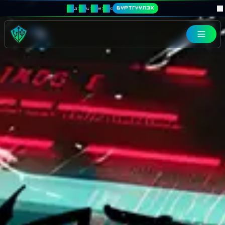
00
00
00
00
:
:
:
БҮРТГҮҮЛЭХ
д
ц
м
с