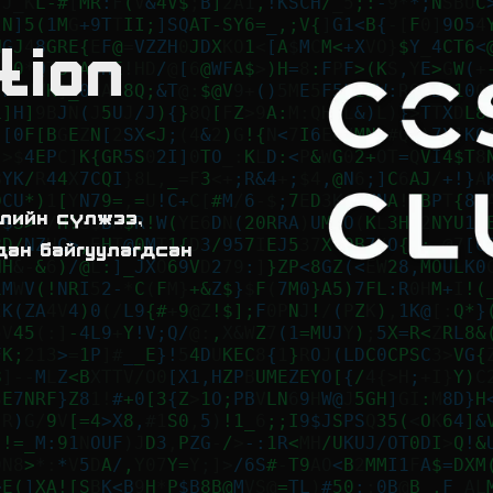
tion
ийн сүлжээ,
дан байгуулагдсан