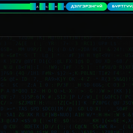
00
00
00
00
TF ЭХЛЭХЭД
:
:
:
ДЭЛГЭРЭНГҮЙ
БҮРТГҮҮ
д
ц
м
с