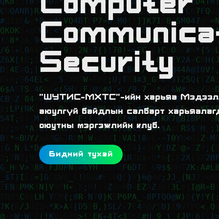
Computer
Communica
Security
"ШУТИС-МХТС"-ийн харьяа Мэдээлл
аюулгүй байдлын салбарт харьяалаг
оюутны мэргэжлийн клуб.
Бидний тухай