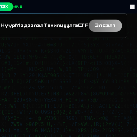
ЛЭХ
LIVE
Нүүр
Мэдээлэл
Танилцуулга
CTF
Элсэлт