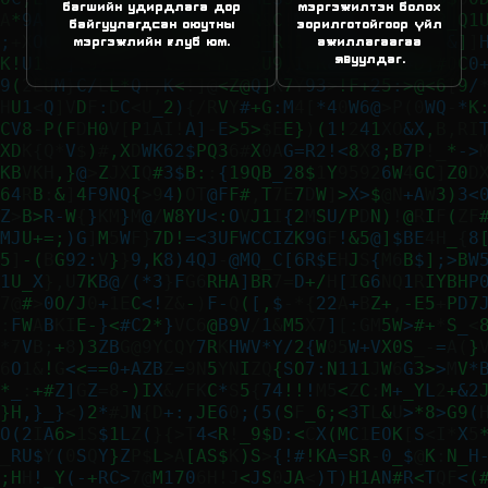
багшийн удирдлага дор
мэргэжилтэн болох
байгуулагдсан оюутны
зорилготойгоор үйл
мэргэжлийн клуб юм.
ажиллагаагаа
явуулдаг.