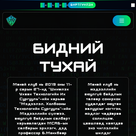
00
00
00
00
:
:
:
БҮРТГҮҮЛЭХ
д
ц
м
с
БИДНИЙ
ТУХАЙ
Манай клуб нь 2019 оны 11-
Манай клуб нь
р сарын 27-нд “Шинжлэх
мэдээллийн
Ухаан Технологийн Их
аюулгүй байдлын
Сургууль”-ийн харьяа
талаар сонирхон
“Мэдээлэл, Холбооны
судалдаг оюутан
Технологийн Сургууль”-ийн
залуусыг нэгтгэн,
Мэдээллийн сүлжээ,
мэдлэг чадвараа
аюулгүй байдлын салбарт
солилцож,
харьяалагдан МСАБ-ын
цаашлаад хамтдаа
салбарын эрхлэгч, дэд
энэ чиглэлийн
профессор Б.Мөнхбаяр
шилдэг